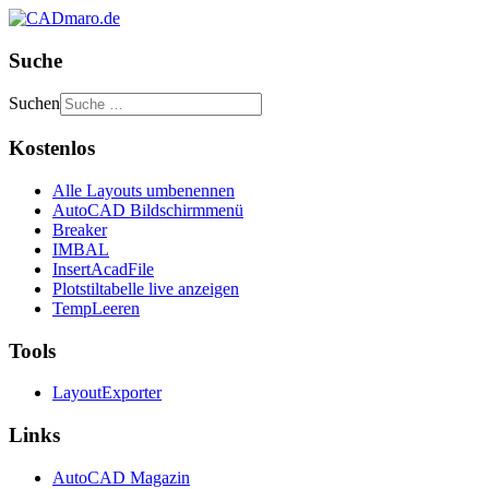
Suche
Suchen
Kostenlos
Alle Layouts umbenennen
AutoCAD Bildschirmmenü
Breaker
IMBAL
InsertAcadFile
Plotstiltabelle live anzeigen
TempLeeren
Tools
LayoutExporter
Links
AutoCAD Magazin