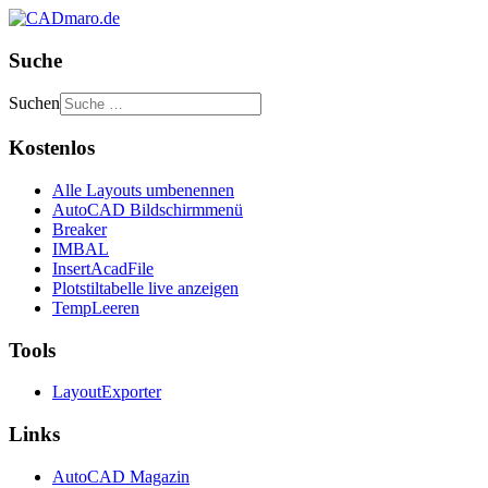
Suche
Suchen
Kostenlos
Alle Layouts umbenennen
AutoCAD Bildschirmmenü
Breaker
IMBAL
InsertAcadFile
Plotstiltabelle live anzeigen
TempLeeren
Tools
LayoutExporter
Links
AutoCAD Magazin