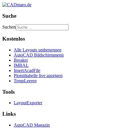
Suche
Suchen
Kostenlos
Alle Layouts umbenennen
AutoCAD Bildschirmmenü
Breaker
IMBAL
InsertAcadFile
Plotstiltabelle live anzeigen
TempLeeren
Tools
LayoutExporter
Links
AutoCAD Magazin