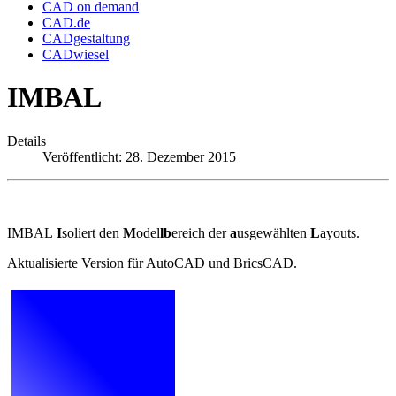
CAD on demand
CAD.de
CADgestaltung
CADwiesel
IMBAL
Details
Veröffentlicht: 28. Dezember 2015
IMBAL
I
soliert den
M
odel
lb
ereich der
a
usgewählten
L
ayouts.
Aktualisierte Version für AutoCAD und BricsCAD.