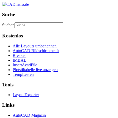
Suche
Suchen
Kostenlos
Alle Layouts umbenennen
AutoCAD Bildschirmmenü
Breaker
IMBAL
InsertAcadFile
Plotstiltabelle live anzeigen
TempLeeren
Tools
LayoutExporter
Links
AutoCAD Magazin