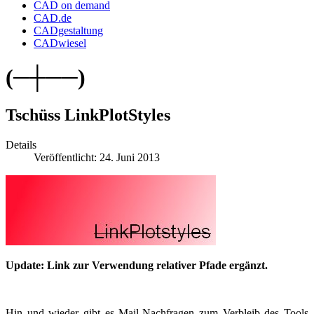
CAD on demand
CAD.de
CADgestaltung
CADwiesel
(─┼──)
Tschüss LinkPlotStyles
Details
Veröffentlicht: 24. Juni 2013
Update: Link zur Verwendung relativer Pfade ergänzt.
Hin und wieder gibt es Mail-Nachfragen zum Verbleib des Tools