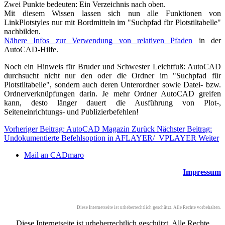
Zwei Punkte bedeuten: Ein Verzeichnis nach oben.
Mit diesem Wissen lassen sich nun alle Funktionen von
LinkPlotstyles nur mit Bordmitteln im "Suchpfad für Plotstiltabelle"
nachbilden.
Nähere Infos zur Verwendung von relativen Pfaden
in der
AutoCAD-Hilfe.
Noch ein Hinweis für Bruder und Schwester Leichtfuß: AutoCAD
durchsucht nicht nur den oder die Ordner im "Suchpfad für
Plotstiltabelle", sondern auch deren Unterordner sowie Datei- bzw.
Ordnerverknüpfungen darin. Je mehr Ordner AutoCAD greifen
kann, desto länger dauert die Ausführung von Plot-,
Seiteneinrichtungs- und Publizierbefehlen!
Vorheriger Beitrag: AutoCAD Magazin
Zurück
Nächster Beitrag:
Undokumentierte Befehlsoption in AFLAYER/_VPLAYER
Weiter
Mail an CADmaro
Impressum
Diese Internetseite ist urheberrechtlich geschützt. Alle Rechte vorbehalten.
Diese Internetseite ist urheberrechtlich geschützt. Alle Rechte