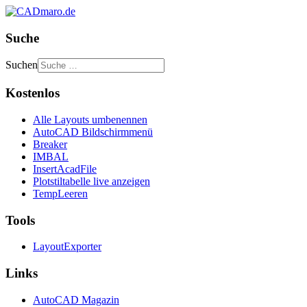
Suche
Suchen
Kostenlos
Alle Layouts umbenennen
AutoCAD Bildschirmmenü
Breaker
IMBAL
InsertAcadFile
Plotstiltabelle live anzeigen
TempLeeren
Tools
LayoutExporter
Links
AutoCAD Magazin