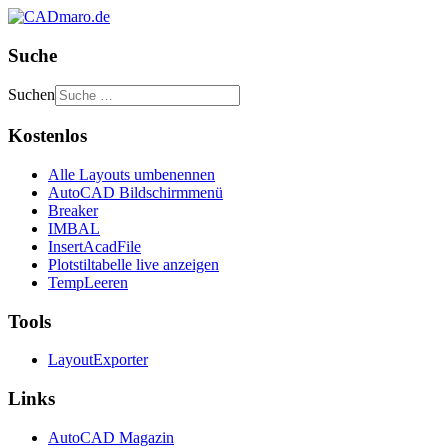
Suche
Suchen
Kostenlos
Alle Layouts umbenennen
AutoCAD Bildschirmmenü
Breaker
IMBAL
InsertAcadFile
Plotstiltabelle live anzeigen
TempLeeren
Tools
LayoutExporter
Links
AutoCAD Magazin