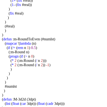
(
1+
(
fix
#real))
(
1-
(
fix
#real))
)
(
fix
#real)
)
)
(#real)
)
)
(
defun
:m-RoundToEven (#numlst)
(
mapcar
'(
lambda
(n)
(
if
(
/=
(
rem
n
1
)
0.5
)
(:m-Round n)
(
progn
(
if
(
>
n
0
)
(
*
2
(:m-Round (
/
n
2
)))
(
*
2
(:m-Round (
/
n
2
))
-1
)
)
)
)
)
#numlst
)
)
(
defun
:M-3d2d (3dpt)
(
list
(
float
(
car
3dpt)) (
float
(
cadr
3dpt)))