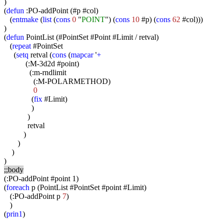
)
(
defun
:PO-addPoint (#p #col)
(
entmake
(
list
(
cons
0
"
POINT
") (
cons
10
#p) (
cons
62
#col)))
)
(
defun
PointList (#PointSet #Point #Limit / retval)
(
repeat
#PointSet
(
setq
retval (
cons
(
mapcar
'
+
(:M-3d2d #point)
(:m-rndlimit
(:M-POLARMETHOD)
0
(
fix
#Limit)
)
)
retval
)
)
)
)
;;body
(:PO-addPoint #point 1)
(
foreach
p (PointList #PointSet #point #Limit)
(:PO-addPoint p
7
)
)
(
prin1
)