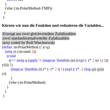
)
('else (:m-PolarMethod-TMP))
)
)
Kürzen wir nun die Funktion und reduzieren die Variablen...
;Erzeugt aus zwei gleichverteilten Zufallszahlen
;zwei standardnormalverteilte Zufallszahlen
;sexy coded by Rolf Wischnewski
(
defun
:m-PolarMethod (/ yi q)
(
setq
yi (:m-rand
2
))
(
cond
((
<=
(
setq
q (
apply
'
+
(
mapcar
'(
lambda
(n) (
expt
(
-
(
*
2
n)
1
)
2
))
yi)))
1
)
(
mapcar
'(
lambda
(i) (
*
(
-
(
*
2
i)
1
) (
sqrt
(
/
(
*
-2
(
log
q)) q))))
yi)
)
('else (:m-PolarMethod)
)
)
)