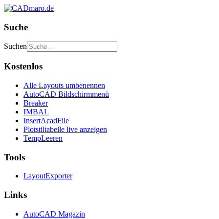
Suche
Suchen
Kostenlos
Alle Layouts umbenennen
AutoCAD Bildschirmmenü
Breaker
IMBAL
InsertAcadFile
Plotstiltabelle live anzeigen
TempLeeren
Tools
LayoutExporter
Links
AutoCAD Magazin