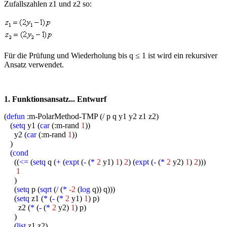
Zufallszahlen z1 und z2 so:
Für die Prüfung und Wiederholung bis q ≤ 1 ist wird ein rekursiver
Ansatz verwendet.
1. Funktionsansatz... Entwurf
(
defun
:m-PolarMethod-TMP (/ p q y1 y2 z1 z2)
(
setq
y1 (
car
(:m-rand
1
))
y2 (
car
(:m-rand
1
))
)
(
cond
((
<=
(
setq
q (
+
(
expt
(
-
(
*
2
y1)
1
)
2
) (
expt
(
-
(
*
2
y2)
1
)
2
)))
1
)
(
setq
p (
sqrt
(
/
(
*
-2
(
log
q)) q)))
(
setq
z1 (
*
(
-
(
*
2
y1)
1
) p)
z2 (
*
(
-
(
*
2
y2)
1
) p)
)
(
list
z1 z2)