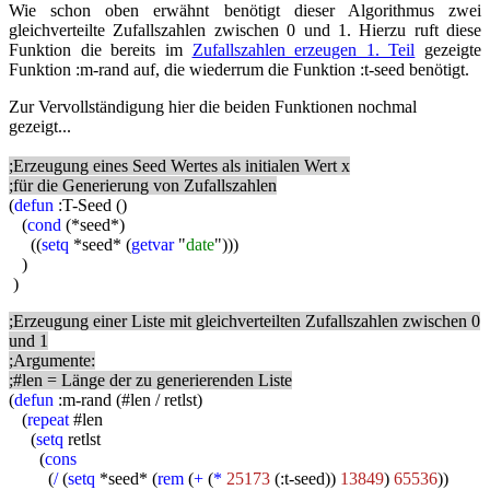
Wie schon oben erwähnt benötigt dieser Algorithmus zwei
gleichverteilte Zufallszahlen zwischen 0 und 1. Hierzu ruft diese
Funktion die bereits im
Zufallszahlen erzeugen 1. Teil
gezeigte
Funktion :m-rand auf, die wiederrum die Funktion :t-seed benötigt.
Zur Vervollständigung hier die beiden Funktionen nochmal
gezeigt...
;Erzeugung eines Seed Wertes als initialen Wert x
;für die Generierung von Zufallszahlen
(
defun
:T-Seed ()
(
cond
(*seed*)
((
setq
*seed* (
getvar
"
date
")))
)
)
;Erzeugung einer Liste mit gleichverteilten Zufallszahlen zwischen 0
und 1
;Argumente:
;#len = Länge der zu generierenden Liste
(
defun
:m-rand (#len / retlst)
(
repeat
#len
(
setq
retlst
(
cons
(
/
(
setq
*seed* (
rem
(
+
(
*
25173
(:t-seed))
13849
)
65536
))