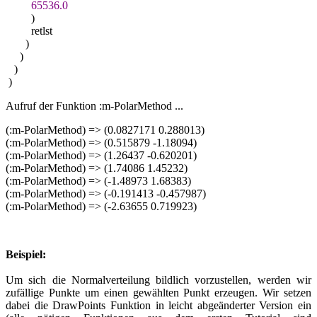
65536.0
)
retlst
)
)
)
)
Aufruf der Funktion :m-PolarMethod ...
(:m-PolarMethod) => (0.0827171 0.288013)
(:m-PolarMethod) => (0.515879 -1.18094)
(:m-PolarMethod) => (1.26437 -0.620201)
(:m-PolarMethod) => (1.74086 1.45232)
(:m-PolarMethod) => (-1.48973 1.68383)
(:m-PolarMethod) => (-0.191413 -0.457987)
(:m-PolarMethod) => (-2.63655 0.719923)
Beispiel:
Um sich die Normalverteilung bildlich vorzustellen, werden wir
zufällige Punkte um einen gewählten Punkt erzeugen. Wir setzen
dabei die DrawPoints Funktion in leicht abgeänderter Version ein