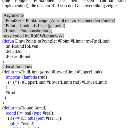
(alle nötigen Funktionen aus dem ersten Tutorial sind
implementiert), die uns ein Bild von der Gleichverteilung zeigte.
;Argumente
;#PointSet = Punktmenge (Anzahl der zu zeichnenden Punkte)
;#Point = Punkt als Liste (getpoint)
;#Limit = Punktausbreitung
;sexy coded by Rolf Wischnewski
(
defun
DrawPoints (#PointSet #Point #Limit / :m-RndLimit
:m-RoundToEven
:M-3d2d
:PO-addPoint
)
;; local functions
(
defun
:m-RndLimit (#lrnd #LowerLimit #UpperLimit)
(
mapcar
'(
lambda
(rnd)
(
+
(
*
(
-
#UpperLimit #LowerLimit) rnd) #LowerLimit)
)
#lrnd
)
)
(
defun
:m-Round (#real)
(
cond
((
=
'real (
type
#real))
(
if
(
<=
0.5
(
abs
(
rem
#real
1
)))
(
if
(
>
#real
0
)