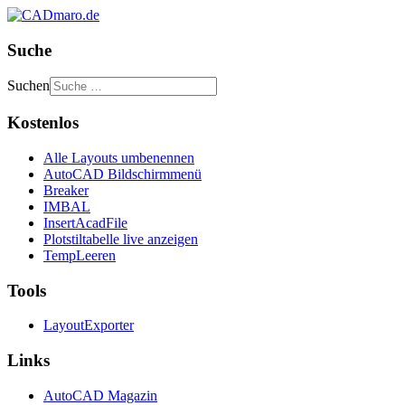
Suche
Suchen
Kostenlos
Alle Layouts umbenennen
AutoCAD Bildschirmmenü
Breaker
IMBAL
InsertAcadFile
Plotstiltabelle live anzeigen
TempLeeren
Tools
LayoutExporter
Links
AutoCAD Magazin