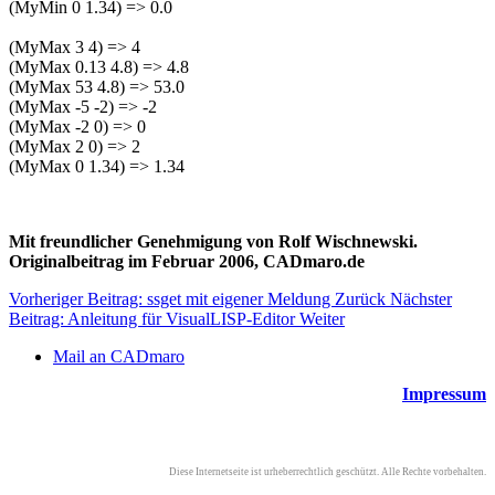
(MyMin 0 1.34) => 0.0
(MyMax 3 4) => 4
(MyMax 0.13 4.8) => 4.8
(MyMax 53 4.8) => 53.0
(MyMax -5 -2) => -2
(MyMax -2 0) => 0
(MyMax 2 0) => 2
(MyMax 0 1.34) => 1.34
Mit freundlicher Genehmigung von Rolf Wischnewski.
Originalbeitrag im Februar 2006, CADmaro.de
Vorheriger Beitrag: ssget mit eigener Meldung
Zurück
Nächster
Beitrag: Anleitung für VisualLISP-Editor
Weiter
Mail an CADmaro
Impressum
Diese Internetseite ist urheberrechtlich geschützt. Alle Rechte vorbehalten.