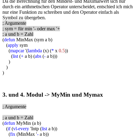
Da die Berechnung für den Mindest- und Maximalwert sich nur
durch ein arithmetischen Operator unterscheidet, entschied ich mich
nur eine Funktion zu schreiben und den Operator einfach als
Symbol zu übergeben.
; Argumente
; sym = für min '- oder max '+
; a und b = Zahl
(
defun
MinMax (sym a b)
(
apply
sym
(
mapcar
'(
lambda
(x) (
*
x
0.5
))
(
list
(
+
a b) (
abs
(
-
a b)))
)
)
)
3. und 4. Modul -> MyMin und Mymax
; Argumente
; a und b = Zahl
(
defun
MyMin (a b)
(
if
(
vl-every
'Intp (
list
a b))
(
fix
(MinMax '
-
a b))