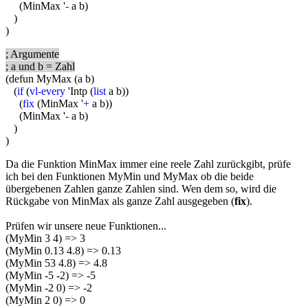
(MinMax '
-
a b)
)
)
; Argumente
; a und b = Zahl
(defun MyMax (a b)
(
if
(
vl-every
'Intp (
list
a b))
(
fix
(MinMax '
+
a b))
(MinMax '
-
a b)
)
)
Da die Funktion MinMax immer eine reele Zahl zurückgibt, prüfe
ich bei den Funktionen MyMin und MyMax ob die beide
übergebenen Zahlen ganze Zahlen sind. Wen dem so, wird die
Rückgabe von MinMax als ganze Zahl ausgegeben (
fix
).
Prüfen wir unsere neue Funktionen...
(MyMin 3 4) => 3
(MyMin 0.13 4.8) => 0.13
(MyMin 53 4.8) => 4.8
(MyMin -5 -2) => -5
(MyMin -2 0) => -2
(MyMin 2 0) => 0