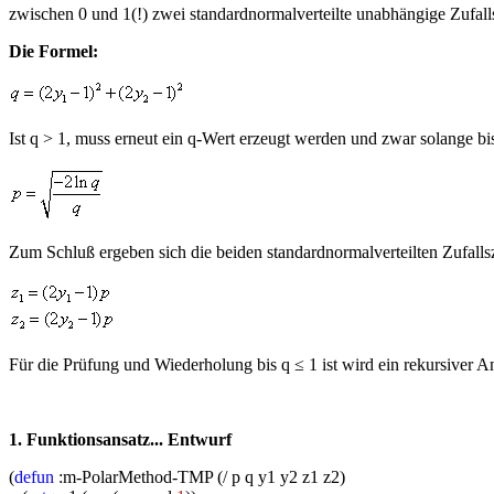
zwischen 0 und 1(!) zwei standardnormalverteilte unabhängige Zufall
Die Formel:
Ist q > 1, muss erneut ein q-Wert erzeugt werden und zwar solange bi
Zum Schluß ergeben sich die beiden standardnormalverteilten Zufalls
Für die Prüfung und Wiederholung bis q ≤ 1 ist wird ein rekursiver A
1. Funktionsansatz... Entwurf
(
defun
:m-PolarMethod-TMP (/ p q y1 y2 z1 z2)