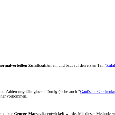
normalverteilten
Zufallszahlen
ein und baut auf den ersten Teil "
Zufal
nden Zahlen ungefähr glockenförmig (siehe auch "
Gaußsche Glockenku
tener vorkommen.
matiker
George Marsaglia
entwickelt wurde. Mit dieser Methode we