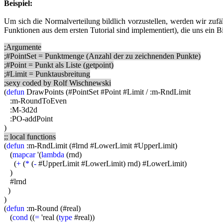
Beispiel:
Um sich die Normalverteilung bildlich vorzustellen, werden wir zufä
Funktionen aus dem ersten Tutorial sind implementiert), die uns ein Bi
;Argumente
;#PointSet = Punktmenge (Anzahl der zu zeichnenden Punkte)
;#Point = Punkt als Liste (getpoint)
;#Limit = Punktausbreitung
;sexy coded by Rolf Wischnewski
(
defun
DrawPoints (#PointSet #Point #Limit / :m-RndLimit
:m-RoundToEven
:M-3d2d
:PO-addPoint
)
;; local functions
(
defun
:m-RndLimit (#lrnd #LowerLimit #UpperLimit)
(
mapcar
'(
lambda
(rnd)
(
+
(
*
(
-
#UpperLimit #LowerLimit) rnd) #LowerLimit)
)
#lrnd
)
)
(
defun
:m-Round (#real)
(
cond
((
=
'real (
type
#real))