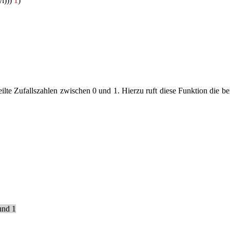
yi)))
1
)
lte Zufallszahlen zwischen 0 und 1. Hierzu ruft diese Funktion die be
und 1