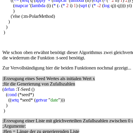
((
<=
(
setq
q (
apply
'
+
(
mapcar
'(
lambda
(n) (
expt
(
-
(
*
2
n)
1
)
2
)) 
(
mapcar
'(
lambda
(i) (
*
(
-
(
*
2
i)
1
) (
sqrt
(
/
(
*
-2
(
log
q)) q)))) yi)
)
('else (:m-PolarMethod)
)
)
)
Wie schon oben erwähnt benötigt dieser Algorithmus zwei gleichvertei
die wiederrum die Funktion :t-seed benötigt.
Zur Vervollständigung hier die beiden Funktionen nochmal gezeigt...
;Erzeugung eines Seed Wertes als initialen Wert x
;für die Generierung von Zufallszahlen
(
defun
:T-Seed ()
(
cond
(*seed*)
((
setq
*seed* (
getvar
"
date
")))
)
)
;Erzeugung einer Liste mit gleichverteilten Zufallszahlen zwischen 0 
;Argumente:
;#len = Länge der zu generierenden Liste