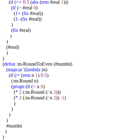
(
if
(
<=
0.5
(
abs
(
rem
#real
1
)))
(
if
(
>
#real
0
)
(
1+
(
fix
#real))
(
1-
(
fix
#real))
)
(
fix
#real)
)
)
(#real)
)
)
(
defun
:m-RoundToEven (#numlst)
(
mapcar
'(
lambda
(n)
(
if
(
/=
(
rem
n
1
)
0.5
)
(:m-Round n)
(
progn
(
if
(
>
n
0
)
(
*
2
(:m-Round (
/
n
2
)))
(
*
2
(:m-Round (
/
n
2
))
-1
)
)
)
)
)
#numlst
)
)