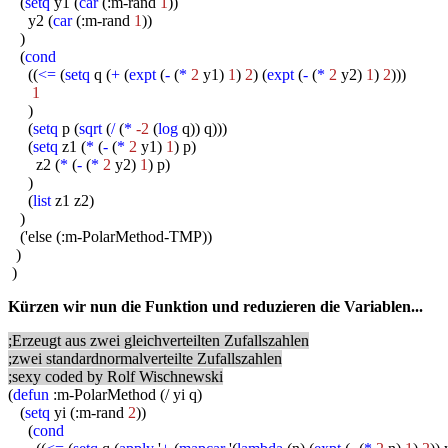
(
setq
y1 (
car
(:m-rand
1
))
y2 (
car
(:m-rand
1
))
)
(
cond
((
<=
(
setq
q (
+
(
expt
(
-
(
*
2
y1)
1
)
2
) (
expt
(
-
(
*
2
y2)
1
)
2
)))
1
)
(
setq
p (
sqrt
(
/
(
*
-2
(
log
q)) q)))
(
setq
z1 (
*
(
-
(
*
2
y1)
1
) p)
z2 (
*
(
-
(
*
2
y2)
1
) p)
)
(
list
z1 z2)
)
('else (:m-PolarMethod-TMP))
)
)
Kürzen wir nun die Funktion und reduzieren die Variablen...
;Erzeugt aus zwei gleichverteilten Zufallszahlen
;zwei standardnormalverteilte Zufallszahlen
;sexy coded by Rolf Wischnewski
(
defun
:m-PolarMethod (/ yi q)
(
setq
yi (:m-rand
2
))
(
cond