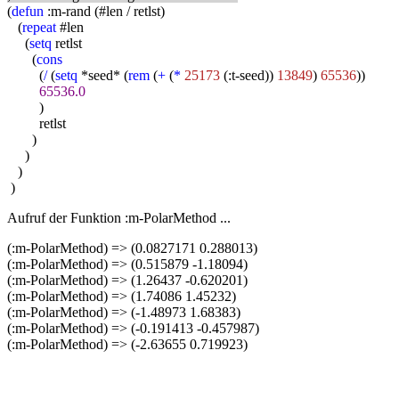
(
defun
:m-rand (#len / retlst)
(
repeat
#len
(
setq
retlst
(
cons
(
/
(
setq
*seed* (
rem
(
+
(
*
25173
(:t-seed))
13849
)
65536
))
65536.0
)
retlst
)
)
)
)
Aufruf der Funktion :m-PolarMethod ...
(:m-PolarMethod) => (0.0827171 0.288013)
(:m-PolarMethod) => (0.515879 -1.18094)
(:m-PolarMethod) => (1.26437 -0.620201)
(:m-PolarMethod) => (1.74086 1.45232)
(:m-PolarMethod) => (-1.48973 1.68383)
(:m-PolarMethod) => (-0.191413 -0.457987)
(:m-PolarMethod) => (-2.63655 0.719923)