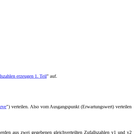
lszahlen erzeugen 1. Teil
" auf.
rve
") verteilen. Also vom Ausgangspunkt (Erwartungswert) verteilen
rden aus zwei gegebenen gleichverteilten Zufallszahlen y1 und y2