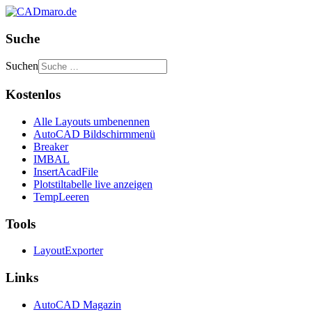
Suche
Suchen
Kostenlos
Alle Layouts umbenennen
AutoCAD Bildschirmmenü
Breaker
IMBAL
InsertAcadFile
Plotstiltabelle live anzeigen
TempLeeren
Tools
LayoutExporter
Links
AutoCAD Magazin