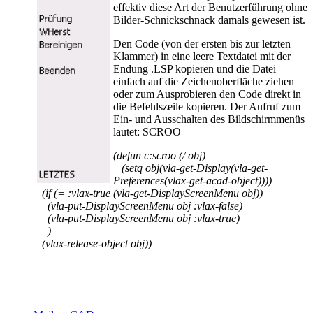
effektiv diese Art der Benutzerführung ohne
Bilder-Schnickschnack damals gewesen ist.
Den Code (von der ersten bis zur letzten
Klammer) in eine leere Textdatei mit der
Endung .LSP kopieren und die Datei
einfach auf die Zeichenoberfläche ziehen
oder zum Ausprobieren den Code direkt in
die Befehlszeile kopieren. Der Aufruf zum
Ein- und Ausschalten des Bildschirmmenüs
lautet: SCROO
(defun c:scroo (/ obj)
(setq obj
(vla-get-Display
(vla-get-
Preferences
(vlax-get-acad-object)
)
)
)
(if (= :vlax-true (vla-get-DisplayScreenMenu obj))
(vla-put-DisplayScreenMenu obj :vlax-false)
(vla-put-DisplayScreenMenu obj :vlax-true)
)
(vlax-release-object obj)
)