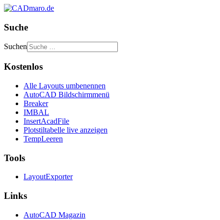
Suche
Suchen
Kostenlos
Alle Layouts umbenennen
AutoCAD Bildschirmmenü
Breaker
IMBAL
InsertAcadFile
Plotstiltabelle live anzeigen
TempLeeren
Tools
LayoutExporter
Links
AutoCAD Magazin