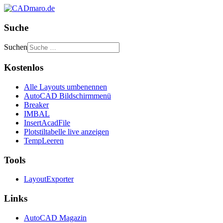
Suche
Suchen
Kostenlos
Alle Layouts umbenennen
AutoCAD Bildschirmmenü
Breaker
IMBAL
InsertAcadFile
Plotstiltabelle live anzeigen
TempLeeren
Tools
LayoutExporter
Links
AutoCAD Magazin