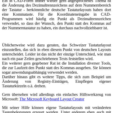
Ein in CAD-Foren immer wieder gern angesprochenes Thema ist
die Änderung des Dezimaltrennzeichens auf dem Nummernbereich
der Tastatur - herkömmliche deutsche Tastaturlayouts haben dort
eine Kommataste. Für die Koordinateneingabe in CAD-
Programmen wird häufig ein Punkt als Dezimaltrennzeichen
verwendet, so dass der Wunsch, den Punkt statt des Kommas auf
der Nummerntastatur zu haben, ein durchaus nachvollziehbarer ist.
Üblicherweise wird dazu geraten, das Schweizer Tastaturlayout
einzustellen, das sich in eben diesem Punkt von deutschen Layouts
unterscheidet. Leider ist das nicht der einzige Unterschied, wie man
nach ein paar Zeilen geschriebenen Texts feststellen wird.
Ein weiterer gern gegebener Rat ist die Installation diverser Tools,
die zur Laufzeit den Punkt statt des Kommas ausgeben. Sie können
sogar anwendungsabhängig verwendet werden.
Darüber hinaus gibt es weitere Tipps, die sich zum Beispiel um
Änderung von Registry-Einträgen, Einpflegen eigener
Tastaturkürzeln o.ä. drehen.
Gern übersehen wird allerdings ein einfaches Hilfswerkzeug von
Microsoft:
The Microsoft Keyboard Layout Creator
Mit seiner Hilfe können eigene Tastaturlayouts mit veränderten
Tastenbelegungen erzeugt werden. Unter anderem eben auch mit