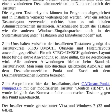
einem veränderten Dezimaltrennzeichen im Nummernbereich der
Tastatur!
Die eigenen Tastaturlayouts können im Programm abgespeichert
und in Installern verpackt weitergegeben werden. Wer ein solches
Tastaturlayout verwenden möchte, kann es mit lokalen
Administratorrechten installieren. Anschließend taucht die Tastatur
wie die anderen Windows-Eingabesprachen auch in der
Systemsteuerung unter "Tastaturen und Eingabemethoden" auf.
Zum Umschalten zwischen den installierten Tastaturen genügt das
Tastaturkürzel STRG+UMSCH. Übrigens sind Tastaturlayouts
anwendungsspezifisch: Ein mit STRG+UMSCH geändertes Layout
bleibt für die aktive Anwendung so lange gültig, bis sie geschlossen
wird. Alle anderen Anwendungen bleiben beim Standard-
Tastaturlayout. Man kann also durchaus gleichzeitig AutoCAD mit
dem Dezimaltrennzeichen Punkt und Excel mit dem
Dezimaltrennzeichen Komma betreiben.
Zum Ausprobieren hier das Installationspaket
CADmaro-Punkt-
Numpad.zip
mit der modifizierten Tastatur "Deutsch (IBM)". Es
wurde lediglich das Komma auf der numerischen Tastatur gegen
den Punkt ausgetauscht.
Der Installer wurde getestet unter Vista und Windows 7 (32 und
64Bit).