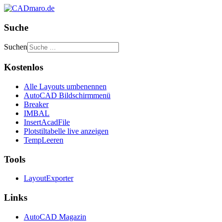
Suche
Suchen
Kostenlos
Alle Layouts umbenennen
AutoCAD Bildschirmmenü
Breaker
IMBAL
InsertAcadFile
Plotstiltabelle live anzeigen
TempLeeren
Tools
LayoutExporter
Links
AutoCAD Magazin