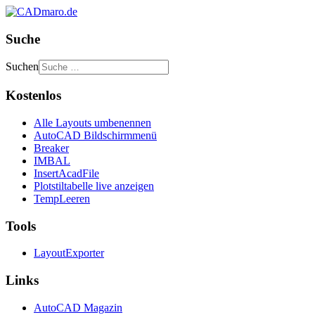
Suche
Suchen
Kostenlos
Alle Layouts umbenennen
AutoCAD Bildschirmmenü
Breaker
IMBAL
InsertAcadFile
Plotstiltabelle live anzeigen
TempLeeren
Tools
LayoutExporter
Links
AutoCAD Magazin