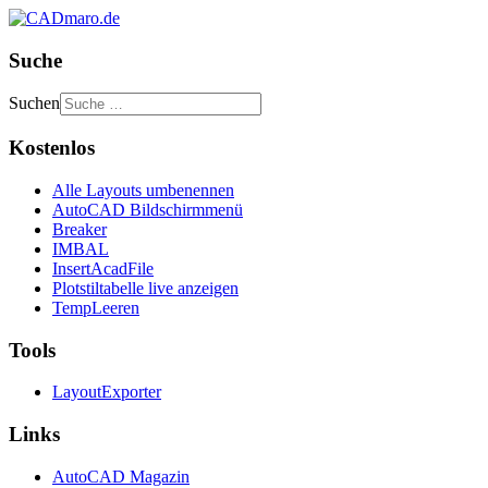
Suche
Suchen
Kostenlos
Alle Layouts umbenennen
AutoCAD Bildschirmmenü
Breaker
IMBAL
InsertAcadFile
Plotstiltabelle live anzeigen
TempLeeren
Tools
LayoutExporter
Links
AutoCAD Magazin