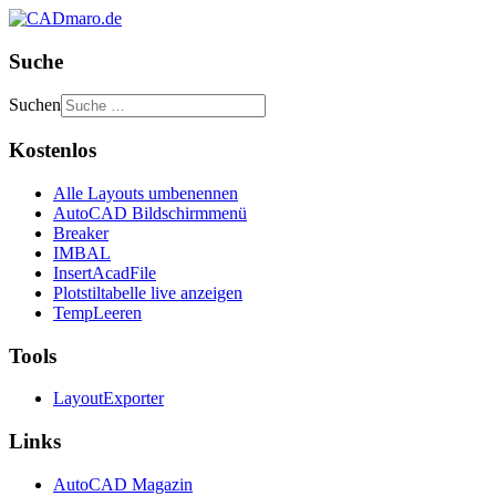
Suche
Suchen
Kostenlos
Alle Layouts umbenennen
AutoCAD Bildschirmmenü
Breaker
IMBAL
InsertAcadFile
Plotstiltabelle live anzeigen
TempLeeren
Tools
LayoutExporter
Links
AutoCAD Magazin