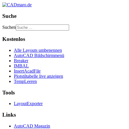
Suche
Suchen
Kostenlos
Alle Layouts umbenennen
AutoCAD Bildschirmmenü
Breaker
IMBAL
InsertAcadFile
Plotstiltabelle live anzeigen
TempLeeren
Tools
LayoutExporter
Links
AutoCAD Magazin