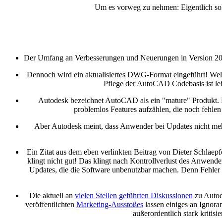
Um es vorweg zu nehmen: Eigentlich soll
Der Umfang an Verbesserungen und Neuerungen in Version 2018 i
Dennoch wird ein aktualisiertes DWG-Format eingeführt! Welc
Pflege der AutoCAD Codebasis ist le
Autodesk bezeichnet AutoCAD als ein "mature" Produkt. Ma
problemlos Features aufzählen, die noch fehlen
Aber Autodesk meint, dass Anwender bei Updates nicht mehr 
Ein Zitat aus dem eben verlinkten Beitrag von Dieter Schlaepfe
klingt nicht gut! Das klingt nach Kontrollverlust des Anwen
Updates, die die Software unbenutzbar machen. Denn Fehler w
Die aktuell an
vielen Stellen geführten Diskussionen
zu Autod
veröffentlichten
Marketing-Ausstoßes
lassen einiges an Ignor
außerordentlich stark kriti