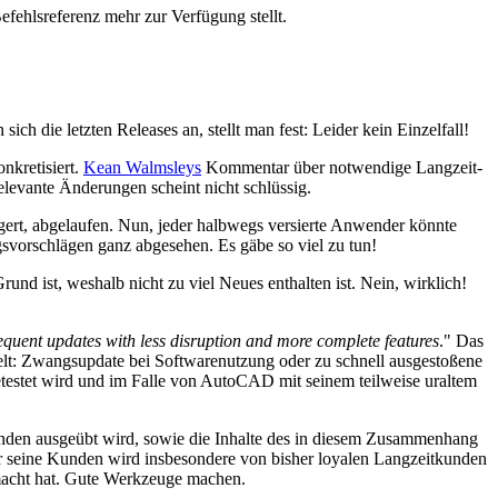
fehlsreferenz mehr zur Verfügung stellt.
die letzten Releases an, stellt man fest: Leider kein Einzelfall!
nkretisiert.
Kean Walmsleys
Kommentar über notwendige Langzeit-
elevante Änderungen scheint nicht schlüssig.
gert, abgelaufen. Nun, jeder halbwegs versierte Anwender könnte
gsvorschlägen ganz abgesehen. Es gäbe so viel zu tun!
d ist, weshalb nicht zu viel Neues enthalten ist. Nein, wirklich!
quent updates with less disruption and more complete features
." Das
elt: Zwangsupdate bei Softwarenutzung oder zu schnell ausgestoßene
etestet wird und im Falle von AutoCAD mit seinem teilweise uraltem
unden ausgeübt wird, sowie die Inhalte des in diesem Zusammenhang
 seine Kunden wird insbesondere von bisher loyalen Langzeitkunden
gemacht hat. Gute Werkzeuge machen.