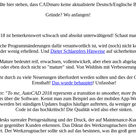
te hier stehen, dass CADmaro keine aktualisierte Deutsch/Englische Be
Gründe? Wo anfangen!
st bemerkenswert schwach und absolut unterwältigend! Schaut man sich 
he Programmänderungen dafür verantwortlich ist, wird (noch) nicht ko
ider wenig erhellend. Und
Dieter Schlaepfers Hinweise
auf sicherheitsr
ture bedeutet reif, erwachsen, vollentwickelt, aber eben auch abgela
 oder eben doch nicht so "mature" sind. Von Wishlists mit Verbesserun
durch zu viele Neuerungen überfordert werden sollten und dies der Grun
Ernsthaft!
Das wurde behauptet
! Unfassbar!
r: "
To me, AutoCAD 2018 represents a transition to smoother, more fre
ders über die Software. Kennt man zum Beispiel aus der mobilen App-W
erden bei ständigen Updates fraglos häufiger auftreten, da weniger g
Code ist das hochkritisch! Die Qualität wird also eher sinken.
esks surrealer Preisgestaltung und der Druck, der auf Maintenance-K
anz gegenüber Kunden erkennen. Das Diktat des Werkzeugmachers über
siert. Der Werkzeugmacher sollte sich auf das besinnen, was ihn groß 