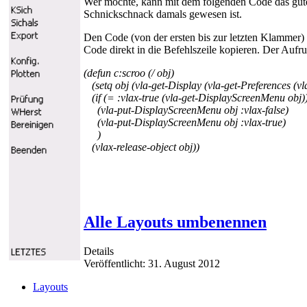
Wer möchte, kann mit dem folgenden Code das gute
Schnickschnack damals gewesen ist.
Den Code (von der ersten bis zur letzten Klammer) 
Code direkt in die Befehlszeile kopieren. Der Au
(defun c:scroo (/ obj)
(setq obj
(vla-get-Display
(vla-get-Preferences
(vl
(if (= :vlax-true (vla-get-DisplayScreenMenu obj)
(vla-put-DisplayScreenMenu obj :vlax-false)
(vla-put-DisplayScreenMenu obj :vlax-true)
)
(vlax-release-object obj)
)
Alle Layouts umbenennen
Details
Veröffentlicht: 31. August 2012
Layouts