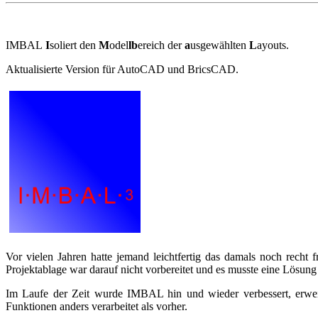
IMBAL
I
soliert den
M
odel
lb
ereich der
a
usgewählten
L
ayouts.
Aktualisierte Version für AutoCAD und BricsCAD.
Vor vielen Jahren hatte jemand leichtfertig das damals noch rech
Projektablage war darauf nicht vorbereitet und es musste eine Lös
Im Laufe der Zeit wurde IMBAL hin und wieder verbessert, erweit
Funktionen anders verarbeitet als vorher.