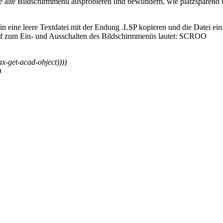
 alte Bildschirmmenü ausprobieren und bewundern, wie platzsparend un
in eine leere Textdatei mit der Endung .LSP kopieren und die Datei e
fruf zum Ein- und Ausschalten des Bildschirmmenüs lautet: SCROO
ax-get-acad-object)
)
)
)
)